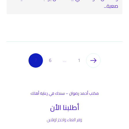
صعبة...
7
6
…
1
مكتب أحمد رضوان – سندك في رعاية أهلك
أطلبنا الأن
وفر العناء واحجز اونلاين