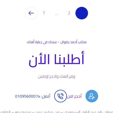
7
…
2
1
مكتب أحمد رضوان – سندك في رعاية أهلك
أطلبنا الأن
وفر العناء واحجز اونلاين
أحجز الان
أتصل: 01095600074
بد الرازق السنهوري – من مكرم عبيد – مدينة نصر – القاهرة