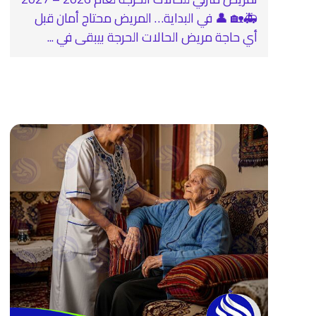
🚑🏡 👤 في البداية… المريض محتاج أمان قبل
أي حاجة مريض الحالات الحرجة بيبقى في ...