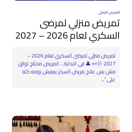
التمريض المنزلي
تمريض منزلي لمرضى
السكري لعام 2026 – 2027
تمريض منزلي لمرضى السكري لعام 2026 –
2027 🩺🍬 👤 في البداية… المريض محتاج توازن
مش بس علاج مريض السكر بيعيش يومه كله
على “...