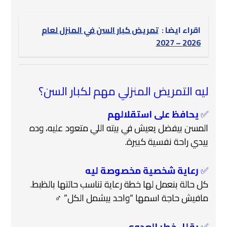
اقراء ايضا :
تمريض كبار السن في المنزل لعام
2026 – 2027
ليه التمريض المنزلي مهم لكبار السن؟
✅
يحافظ على استقلالهم
المسن بيفضل يعيش في بيته اللي متعود عليه، وده
بيدي راحة نفسية كبيرة.
✅
رعاية شخصية مخصوصة ليه
كل حالة بنعمل لها خطة رعاية تناسب حالتها بالظبط.
مافيش حاجة اسمها “واحد بيشمل الكل” ‍♂️
✅
يقلل خطر العدوى