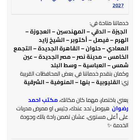
2027
خدماتنا متاحة في:
️
الجيزة – الدقي – المهندسين – العجوزة –
الهرم – فيصل – أكتوبر – الشيخ زايد
المعادي – حلوان – القاهرة الجديدة – التجمع
الخامس – مدينة نصر – مصر الجديدة – عين
شمس – العباسية – وسط البلد
وكمان بنقدم خدماتنا في بعض المحافظات القريبة
زي:
القليوبية – بنها – المنوفية – الشرقية
يعني باختصار، مهما كان مكانك،
مكتب احمد
رضوان
هيوصل لحد عندك، جليس او ممرض مدربات
على أعلى مستوى، عشان تضمن راحة بالك وجودة
الخدمة ✨