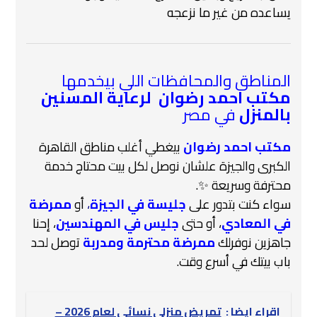
يساعده من غير ما نزعجه
المناطق والمحافظات اللي بيخدمها
مكتب احمد رضوان لرعاية المسنين
بالمنزل
في مصر
مكتب احمد رضوان
بيغطي أغلب مناطق القاهرة
الكبرى والجيزة علشان نوصل لكل بيت محتاج خدمة
محترفة وسريعة ✨.
سواء كنت بتدور على
جليسة في الجيزة
،
أو
ممرضة
في المعادي
، أو حتى
جليس في المهندسين
، إحنا
جاهزين نوفرلك
ممرضة محترمة ومدربة
توصل لحد
باب بيتك في أسرع وقت.
اقراء ايضا :
تمريض منزلي نسائي لعام 2026 –