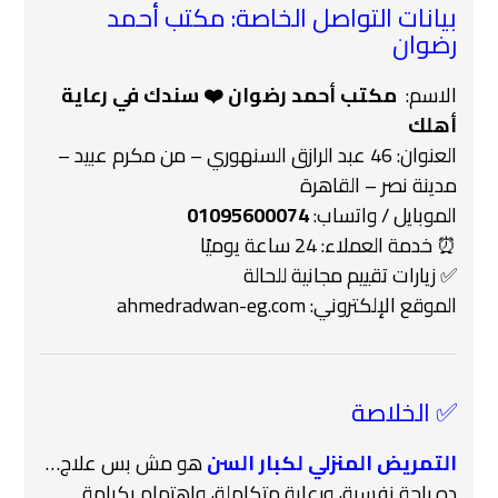
بيانات التواصل الخاصة: مكتب أحمد
رضوان
الاسم: ‍
مكتب أحمد رضوان ❤️‍ سندك في رعاية
أهلك
العنوان: 46 عبد الرازق السنهوري – من مكرم عبيد –
مدينة نصر – القاهرة
الموبايل / واتساب:
01095600074
⏰ خدمة العملاء: 24 ساعة يوميًا
✅ زيارات تقييم مجانية للحالة
الموقع الإلكتروني:
ahmedradwan-eg.com
✅ الخلاصة
التمريض المنزلي لكبار السن
هو مش بس علاج…
ده راحة نفسية، ورعاية متكاملة، واهتمام بكرامة