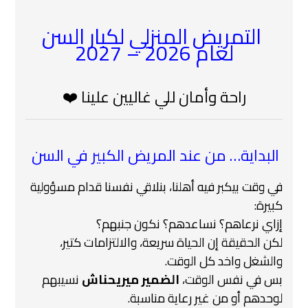
‍ التمريض المنزلي لكبار السن
لعام 2026 – 2027
راحة وأمان للي غاليين علينا ❤️
️ البداية… من عند المريض الكبير في السن
في وقت بيكبر فيه أهلنا، بنلاقي نفسنا قدام مسؤولية
كبيرة:
إزاي نرعاهم؟ نساعدهم؟ نكون جنبهم؟
لكن الحقيقة إن الحياة سريعة، والالتزامات كتير،
والشغل واخد كل الوقت.
بس في نفس الوقت،
الضمير ميريحناش
نسيبهم
لوحدهم أو من غير رعاية مناسبة.