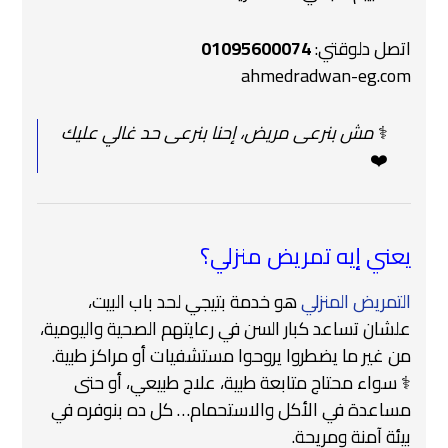
اتصل دلوقتي:
01095600074
ahmedradwan-eg.com
‍⚕️
مش بنرعى مريض، إحنا بنرعى حد غالي عليك
❤️
يعني إيه تمريض منزلي؟
التمريض المنزلي
هو خدمة بتيجي لحد باب البيت،
علشان تساعد كبار السن في رعايتهم الصحية واليومية،
من غير ما يضطروا يروحوا مستشفيات أو مراكز طبية.
‍⚕️ سواء محتاج متابعة طبية، علاج طبيعي، أو حتى
مساعدة في الأكل والاستحمام… كل ده بنوفره في
بيئة آمنة ومريحة.