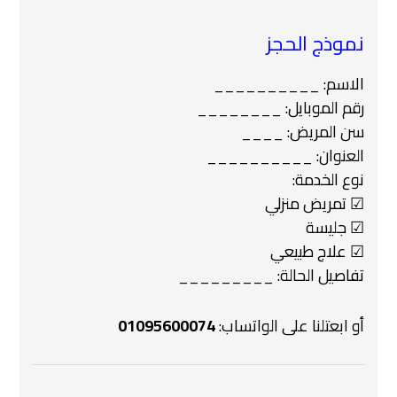
نموذج الحجز
الاسم: __________
رقم الموبايل: ________
سن المريض: ____
العنوان: __________
نوع الخدمة:
☑ تمريض منزلي
☑ جليسة
☑ علاج طبيعي
تفاصيل الحالة: _________
أو ابعتلنا على الواتساب:
01095600074