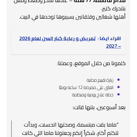
مدام فاطمة، 77 سنة
– عندها سكر وضغط ومش
بتتحرك كتير،
أهلها شغالين وقلقانين يسيبوها لوحدها في البيت.
اقراء ايضا :
تمريض و رعاية كبار السن لعام 2026
– 2027
كلمونا من خلال الموقع، وعملنا:
زيارة تقييم مجانية
اتفاق على ممرضة 12 ساعة يوميًا
خطة علاج يومية ومنظمة
بعد أسبوعين، بنتها قالت:
“ماما بقت مبتسمة، وصحتها اتحسنت، وبدأت
تتكلم أكتر، شكراً إنكم رجعتولنا ماما اللي كانت