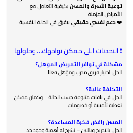
توعية الأسرة والمسن
بكيفية التعامل مع
الأمراض المزمنة
❤️
دعم نفسي حقيقي
بيفرق في الحالة النفسية
❗ التحديات اللي ممكن تواجهك… وحلولها
مشكلة في توافر التمريض المؤهل؟
الحل: اختيار فريق مدرب ومؤهل فعلاً ‍
التكلفة عالية؟
الحل: في باقات متنوعة حسب الحالة – وكمان ممكن
تغطية تأمينية أو خصومات
المسن رافض فكرة المساعدة؟
الحل: بالتدريج وباللين – نشرح له أهمية وجود حد