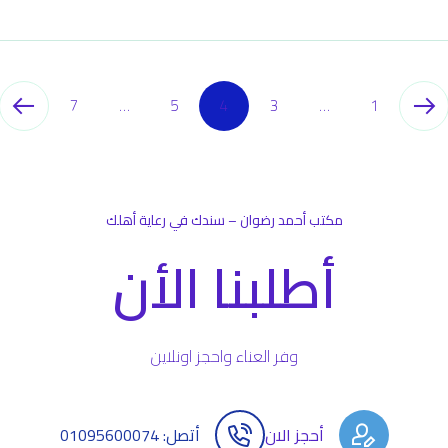
7
…
5
4
3
…
1
مكتب أحمد رضوان – سندك في رعاية أهلك
أطلبنا الأن
وفر العناء واحجز اونلاين
أحجز الان
أتصل: 01095600074