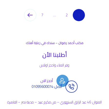
7
…
2
1
مكتب أحمد رضوان – سندك في رعاية أهلك
أطلبنا الأن
وفر العناء واحجز اونلاين
أحجز الان
أتصل: 01095600074
العنوان: 46 عبد الرازق السنهوري – من مكرم عبيد – مدينة نصر – القاهرة