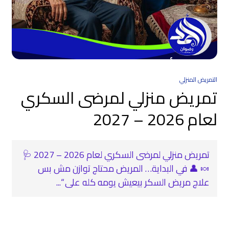
التمريض المنزلي
تمريض منزلي لمرضى السكري
لعام 2026 – 2027
تمريض منزلي لمرضى السكري لعام 2026 – 2027 🩺
🍬 👤 في البداية… المريض محتاج توازن مش بس
علاج مريض السكر بيعيش يومه كله على “...