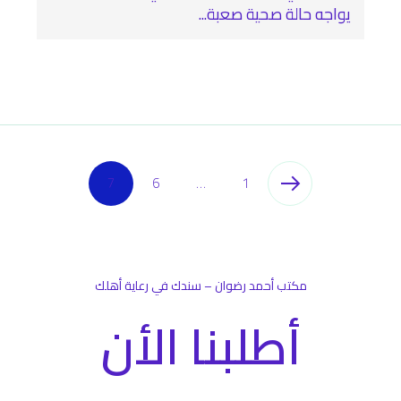
يواجه حالة صحية صعبة...
7
6
…
1
مكتب أحمد رضوان – سندك في رعاية أهلك
أطلبنا الأن