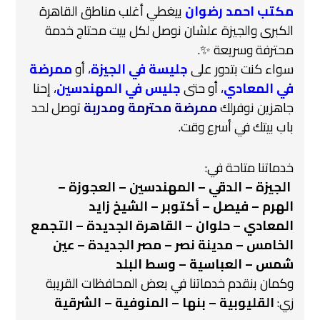
مكتب احمد رضوان
بيغطي أغلب مناطق القاهرة
الكبرى والجيزة علشان نوصل لكل بيت محتاج خدمة
محترفة وسريعة ✨.
سواء كنت بتدور على
جليسة في الجيزة
،
أو
ممرضة
في المعادي
، أو حتى
جليس في المهندسين
، إحنا
جاهزين نوفرلك
ممرضة محترمة ومدربة
توصل لحد
باب بيتك في أسرع وقت.
خدماتنا متاحة في:
️
الجيزة – الدقي – المهندسين – العجوزة –
الهرم – فيصل – أكتوبر – الشيخ زايد
المعادي – حلوان – القاهرة الجديدة – التجمع
الخامس – مدينة نصر – مصر الجديدة – عين
شمس – العباسية – وسط البلد
وكمان بنقدم خدماتنا في بعض المحافظات القريبة
زي:
القليوبية – بنها – المنوفية – الشرقية