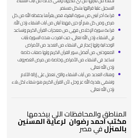
تحفظ من قارئها من أي مكروه وهي كذلك من آيات الشفاء
التسجيل علينا قرائتها بشكل مستمر.
قراءة آخر آيتين من سورة البقرة، فمن يقرأها يحفظه الله من كل
مرض ومن كل هم أو حزن فهما آيتان من آيات الشفاء بإذن الله.
قراءة سورة الإخلاص فهي من معجزات القرآن الكريم وتساعد
في الشفاء بإذن الله تعالى، حيث انفردت هذه السورة بآيات
الوجدانية ولها إعجاز في الشفاء من العديد من الأمراض.
المعوذتين، من أفضل سور القرآن الكريم ولها صفات خاصة
تساعد في الشفاء من الأمراض وخاصة من مرض الغضروف
بإذن الله تعالى.
وهناك العديد من آيات الشفاء والتي تعمل على إزالة الآلام
وتشفي بقدرة الله عز وجل، لأن القرآن الكريم هو شفاء لكل بلاء
بإذن الله تعالى.
المناطق والمحافظات اللي بيخدمها
مكتب احمد رضوان لرعاية المسنين
بالمنزل
في مصر