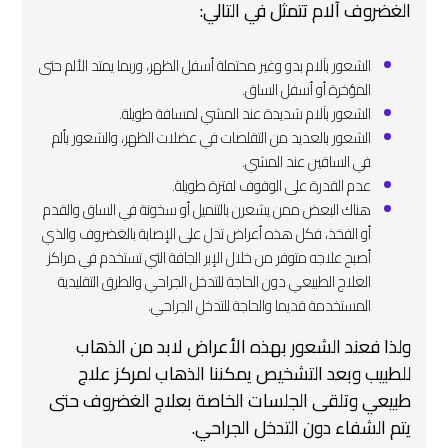
الغضروف آلام تتمثل في التالي:
الشعور بآلام بدو وغير محتملة أسفل الظهر، وربما يمتد الألم حتى
المؤخرة أو أسفل الساق.
الشعور بآلام شديدة عند المشي لمسافة طويلة.
الشعور بالعديد من التقلصات في عضلات الظهر، والشعور بألم
في الساقين عند المشي.
عدم القدرة على الوقوف لفترة طويلة.
هناك البعض ممن يشعرن بالتنميل أو سخونة في الساق والقدم
أو الفخذ، فكل هذه أعراض تدل على الإصابة بالغضروف والذي
أصبح علاجه متوفر من خلال الإبر الجافة التي تستخدم في مراكز
العلاج الطبيعي دون الحاجة للتدخل الجراحي والطرق التقليدية
المستخدمة قديما والحاجة للتدخل الجراحي.
ولذا فعند الشعور بهذه الأعراض لابد من الذهاب
للطبيب وبعد التشخيص يمكننا الذهاب لمركز علاج
طبيعي وتلقى الجلسات الخاصة بعلاج الغضروف حتى
يتم الشفاء دون التدخل الجراحي.