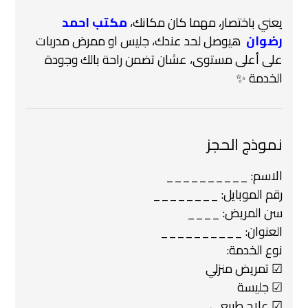
يعني باختصار، مهما كان مكانك،
مكتب احمد
رضوان
هيوصل لحد عندك، جليس او ممرض مدربات
على أعلى مستوى، عشان تضمن راحة بالك وجودة
الخدمة ✨
نموذج الحجز
الاسم: __________
رقم الموبايل: ________
سن المريض: ____
العنوان: __________
نوع الخدمة:
☑ تمريض منزلي
☑ جليسة
☑ علاج طبيعي