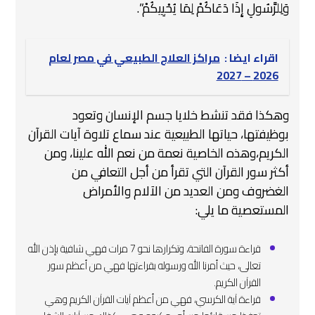
وَلِلرَّسُولِ إِذَا دَعَاكُمْ لِمَا يُحْيِيكُمْ”.
اقراء ايضا :
مراكز العلاج الطبيعي في مصر لعام
2026 – 2027
وهكذا فقد تنشط خلايا جسم الإنسان وتعود
بوظيفتها، حياتها الطبيعية عند سماع تلاوة آيات القرآن
الكريم،وهذه الخاصية نعمة من نعم الله علينا، ومن
أكثر سور القرآن التي تقرأ من أجل التعافي من
الغضروف ومن العديد من الآلام والأمراض
المستعصية ما يلي:
قراءة سورة الفاتحة، وتكرارها نحو 7 مرات فهي شافية بإذن الله
تعالى، حيث أمرنا الله ورسوله بقراءتها فهي من أعظم سور
القرآن الكريم.
قراءة آية الكرسي، فهي من أعظم آيات القرآن الكريم وهي