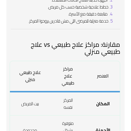
خطط علاجية شخصية حسب كل مريض.
‍‍ متابعة دقيقة مع الأسرة.
خدمة منزلية للمرضى اللي مش قادرين يروحوا المركز.
مقارنة: مراكز علاج طبيعي vs علاج
طبيعي منزلي
مراكز
علاج طبيعي
العنصر
علاج
منزلي
طبيعي
المركز
المكان
بيت المريض
نفسه
متوفرة
الأجهزة
بشكل
محدودة