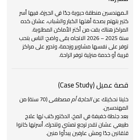
الـمهندسين منطقة حيوية جدًا في الجيزة، فيها أسر
كتير بتهتم بصحة أهلها الكبار والشباب، عشان كده
المراكز هناك بقت من أكتر الأماكن المطلوبة.
سنة 2025 – 2026 الاتجاه بقى واضح: الناس بتحب
توفر على نفسها مشاوير وزحمة، وتدور على مراكز
قريبة أو خدمة منزلية توفر الراحة.
قصة عميل (Case Study)
خلينا نحكيلك عن
الحاجة أم مصطفى
(70 سنة) من
المهندسين.
بعد جلطة خفيفة في المخ، الدكتور كتب لها علاج
طبيعي عشان تقدر ترجع تمشي وتتحرك. أسرتها كانوا
قلقانين جدًا ومش عارفين يبدأوا منين.