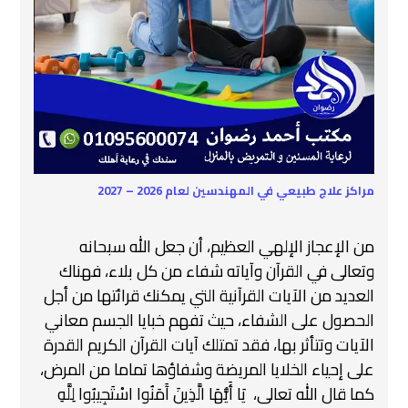
مراكز علاج طبيعي في المهندسين لعام 2026 – 2027
من الإعجاز الإلهي العظيم، أن جعل الله سبحانه
وتعالى في القرآن وآياته شفاء من كل بلاء، فهناك
العديد من الآيات القرآنية التي يمكنك قرائتها من أجل
الحصول على الشفاء، حيث تفهم خبايا الجسم معاني
الآيات وتتأثر بها، فقد تمتلك آيات القرآن الكريم القدرة
على إحياء الخلايا المريضة وشفاؤها تماما من المرض،
كما قال الله تعالى، يَا أَيُّهَا الَّذِينَ آَمَنُوا اسْتَجِيبُوا لِلَّهِ