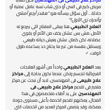
مريض كبير في السن أو حتى شاب لسه عامل عملية أو
حادثة… أول سؤال بيسأله هو:
“هقدر أرجع أمشي
وأتحرك زي الأول؟”
العلاج الطبيعي
هنا بيبقى المفتاح اللي بيرجع له
الأمل. مش بس عشان يخف من الألم أو يقوي
عضلاته، لكن كمان عشان يعيش حياته طبيعي
ويستقل بنفسه من غير ما يحتاج حد يساعده طول
الوقت. ‍♂️
يعد
العلاج الطبيعي
واحداً من أشهر العلاجات
الفيزيائية للجسم ولكن عندما نكون بحاجة إلى
مراكز
علاج طبيعى
فى المهندسين، لابد أن نبحث عن مركز
متميز في تقديم
مراكز علاج طبيعى فى
المهندسين
على يد أطباء متخصصون في هذا
المجال، يمكنهم تقديم الخدمة بأعلى مستوى جودة
ممكنة، وقد يتضمن المركز العديد من الخدمات التي