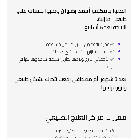
اتصلوا بـ
مكتب أحمد رضوان
وطلبوا جلسات علاج
طبيعي منزلية.
النتيجة بعد 6 أسابيع:
✅ قدرت تقوم من السرير من غير مساعدة.
✅ اتحسنت توازنها وبقت تمشي بعصاية.
✅ الأخصائي شرح لولادها تمارين بسيطة يساعدوها بيها في
البيت.
بعد 3 شهور، أم مصطفى رجعت تتحرك بشكل طبيعي
وتزور قرايبها.
مميزات مراكز العلاج الطبيعي
‍⚕️ دكاترة متخصصين وأخصائيين خبرة.
️ أجهزة حديثة لعلاج الحالات المعقدة.