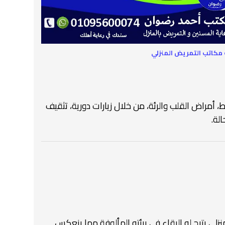
مكاتب التمريض المنزلي
أمراض القلب والرئة، من خلال زيارات دورية، تثقيف
لة.
زلي يتيح له البقاء في بيئته المألوفة مما ينعكس