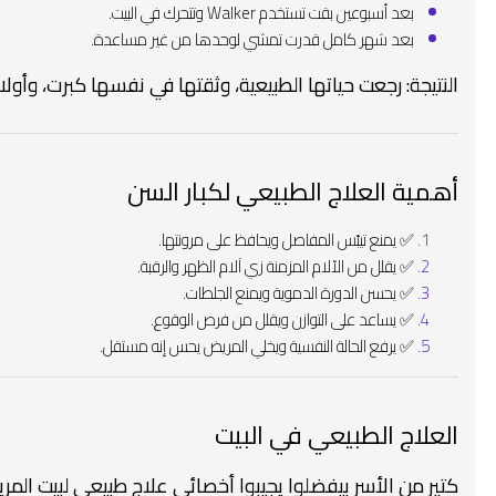
بعد أسبوعين بقت تستخدم Walker وتتحرك في البيت.
بعد شهر كامل قدرت تمشي لوحدها من غير مساعدة.
النتيجة: رجعت حياتها الطبيعية، وثقتها في نفسها كبرت، وأولا
أهمية العلاج الطبيعي لكبار السن
✅ يمنع تيبّس المفاصل ويحافظ على مرونتها.
✅ يقلل من الآلام المزمنة زي آلام الظهر والرقبة.
✅ يحسن الدورة الدموية ويمنع الجلطات.
✅ يساعد على التوازن ويقلل من فرص الوقوع.
✅ يرفع الحالة النفسية ويخلي المريض يحس إنه مستقل.
العلاج الطبيعي في البيت
كتير من الأسر بيفضلوا يجيبوا أخصائي علاج طبيعي لبيت المر