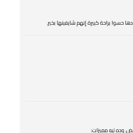
دها حسوا براحة كبيرة إنهم شايفينها بخير.
يض. وده ليه مميزات: