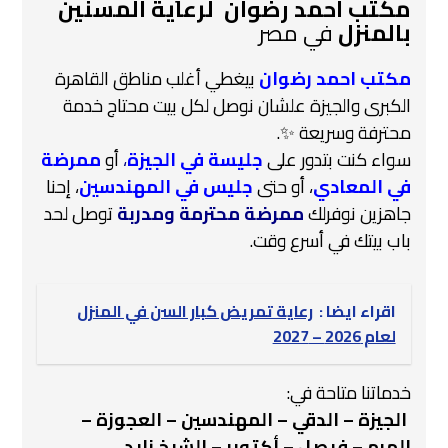
مكتب احمد رضوان لرعاية المسنين
بالمنزل
في مصر
مكتب احمد رضوان
بيغطي أغلب مناطق القاهرة
الكبرى والجيزة علشان نوصل لكل بيت محتاج خدمة
محترفة وسريعة ✨.
سواء كنت بتدور على
جليسة في الجيزة
،
أو
ممرضة
في المعادي
، أو حتى
جليس في المهندسين
، إحنا
جاهزين نوفرلك
ممرضة محترمة ومدربة
توصل لحد
باب بيتك في أسرع وقت.
اقراء ايضا :
رعاية تمريض كبار السن في المنزل
لعام 2026 – 2027
خدماتنا متاحة في:
️
الجيزة – الدقي – المهندسين – العجوزة –
الهرم – فيصل – أكتوبر – الشيخ زايد