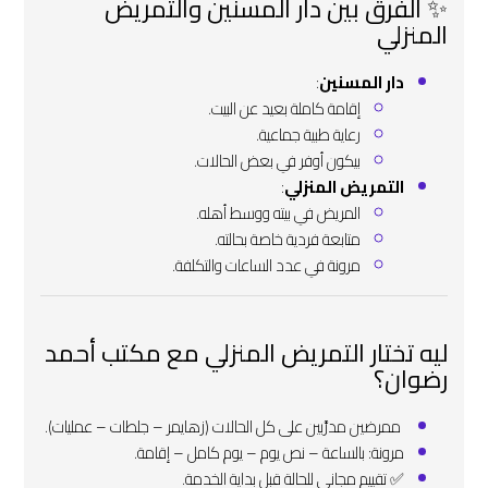
✨ الفرق بين دار المسنين والتمريض
المنزلي
دار المسنين
:
إقامة كاملة بعيد عن البيت.
رعاية طبية جماعية.
بيكون أوفر في بعض الحالات.
التمريض المنزلي
:
المريض في بيته ووسط أهله.
متابعة فردية خاصة بحالته.
مرونة في عدد الساعات والتكلفة.
ليه تختار التمريض المنزلي مع مكتب أحمد
رضوان؟
‍ ممرضين مدرَّبين على كل الحالات (زهايمر – جلطات – عمليات).
مرونة: بالساعة – نص يوم – يوم كامل – إقامة.
✅ تقييم مجاني للحالة قبل بداية الخدمة.