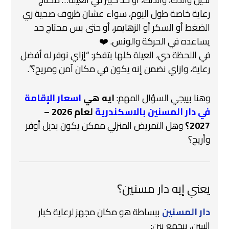
رعاية خاصة طول اليوم، سواء عشان ظروف صحية زي
الضغط أو السكر أو الزهايمر، أو حتى بس محتاج حد
يساعده في الحركة والونس. ❤️
في اللحظة دي، العيلة كلها بتفكر: “إزاي نوفر له أفضل
رعاية، وازاي نضمن إنه يكون في مكان آمن ومريح؟”.
وهنا بييجي السؤال المهم:
ايه هي
اسعار الإقامة
في دار المسنين بالاسكندرية
لعام 2026 –
2027؟
وهل التمريض المنزلي ممكن يكون بديل أوفر
وأريح؟
يعني إيه دار مسنين؟
دار المسنين
ببساطة هو مكان مجهز لرعاية كبار
السن، بيجمع بين: