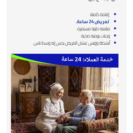
️ إقامة كاملة.
تمريض 24 ساعة
.
متابعة طبية مستمرة.
وجبات يومية صحية.
أنشطة وونس عشان المريض يحس إنه وسط ناس.