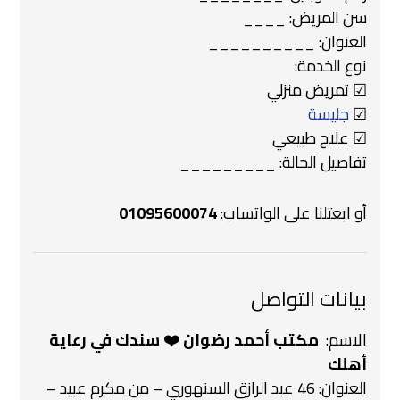
سن المريض: ____
العنوان: __________
نوع الخدمة:
☑ تمريض منزلي
☑
جليسة
☑ علاج طبيعي
تفاصيل الحالة: _________
أو ابعتلنا على الواتساب:
01095600074
بيانات التواصل
الاسم: ‍
مكتب أحمد رضوان ❤️‍ سندك في رعاية
أهلك
العنوان: 46 عبد الرازق السنهوري – من مكرم عبيد –