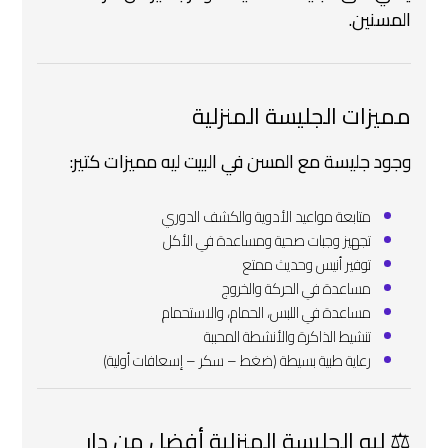
المسنين.
مميزات الجليسة المنزلية
وجود جليسة مع المسن في البيت ليه مميزات كتير:
متابعة مواعيد الأدوية والكشف الدوري
تجهيز وجبات صحية ومساعدة في الأكل
توفير أنيس وحديث ممتع
مساعدة في الحركة والخروج
مساعدة في اللبس، الحمام، والاستحمام
تنشيط الذاكرة والأنشطة المحببة
رعاية طبية بسيطة (ضغط – سكر – إسعافات أولية)
⚖️ ليه الجليسة المنزلية أفضل من دار