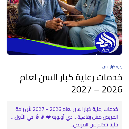
رعاية كبار السن
خدمات رعاية كبار السن لعام
2026 – 2027
خدمات رعاية كبار السن لعام 2026 – 2027 لأن راحة
المريض مش رفاهية… دي أولوية ❤️ 👴👵 في الأول…
خلّينا نتكلم عن المريض...