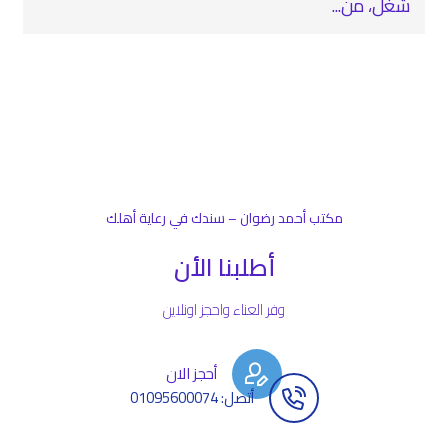
شغل، من...
مكتب أحمد رضوان – سندك في رعاية أهلك
أطلبنا الأن
وفر العناء واحجز اونلاين
أحجز الان
أتصل: 01095600074