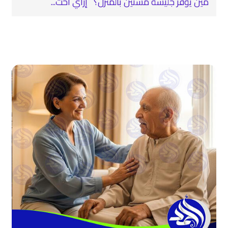
مين يوفر جليسة مسنين بالمنزل؟ إزاي أخت...