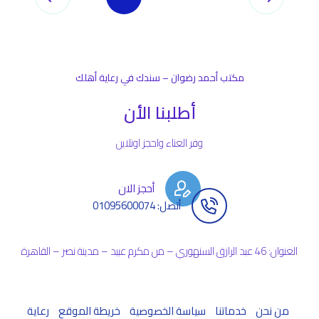
مكتب أحمد رضوان – سندك في رعاية أهلك
أطلبنا الأن
وفر العناء واحجز اونلاين
أحجز الان
أتصل: 01095600074
العنوان: 46 عبد الرازق السنهوري – من مكرم عبيد – مدينة نصر – القاهرة
من نحن
خدماتنا
سياسة الخصوصية
خريطة الموقع
رعاية