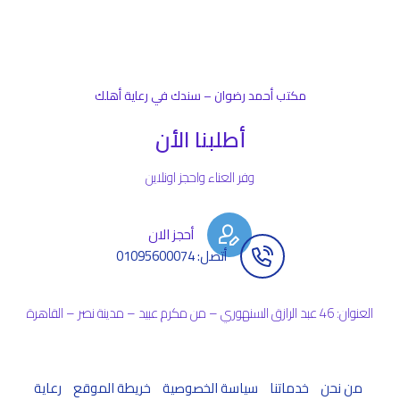
مكتب أحمد رضوان – سندك في رعاية أهلك
أطلبنا الأن
وفر العناء واحجز اونلاين
أحجز الان
أتصل: 01095600074
العنوان: 46 عبد الرازق السنهوري – من مكرم عبيد – مدينة نصر – القاهرة
من نحن
خدماتنا
سياسة الخصوصية
خريطة الموقع
رعاية