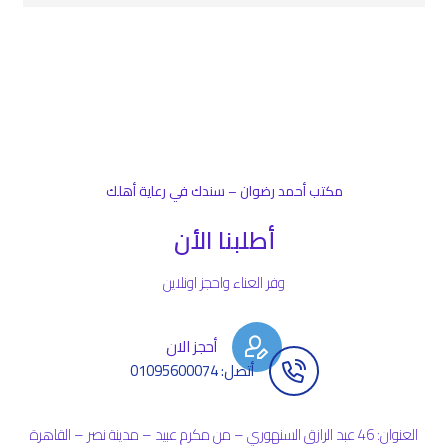
مكتب أحمد رضوان – سندك في رعاية أهلك
أطلبنا الأن
وفر العناء واحجز اونلاين
أحجز الان
أتصل: 01095600074
العنوان: 46 عبد الرازق السنهوري – من مكرم عبيد – مدينة نصر – القاهرة