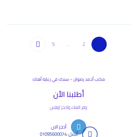
5
…
2
1
مكتب أحمد رضوان – سندك في رعاية أهلك
أطلبنا الأن
وفر العناء واحجز اونلاين
أحجز الان
أتصل: 01095600074