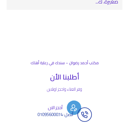
صغيرة، ك...
مكتب أحمد رضوان – سندك في رعاية أهلك
أطلبنا الأن
وفر العناء واحجز اونلاين
أحجز الان
أتصل: 01095600074