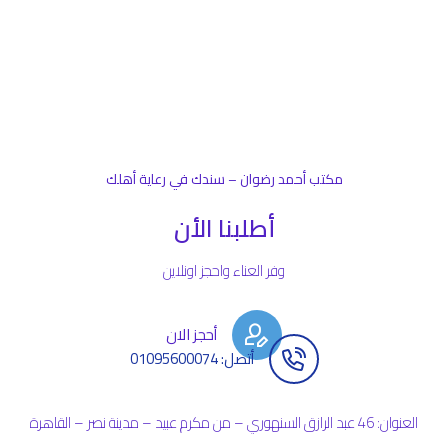
مكتب أحمد رضوان – سندك في رعاية أهلك
أطلبنا الأن
وفر العناء واحجز اونلاين
أحجز الان
أتصل: 01095600074
العنوان: 46 عبد الرازق السنهوري – من مكرم عبيد – مدينة نصر – القاهرة