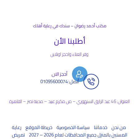
مكتب أحمد رضوان – سندك في رعاية أهلك
أطلبنا الأن
وفر العناء واحجز اونلاين
أحجز الان
أتصل: 01095600074
العنوان: 46 عبد الرازق السنهوري – من مكرم عبيد – مدينة نصر – القاهرة
من نحن
خدماتنا
سياسة الخصوصية
خريطة الموقع
رعاية
المسنين بالمنزل جميع المحافظات لعام 2026 – 2027
تمريض