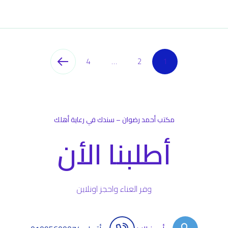
4
…
2
1
مكتب أحمد رضوان – سندك في رعاية أهلك
أطلبنا الأن
وفر العناء واحجز اونلاين