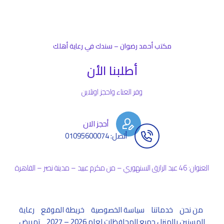
مكتب أحمد رضوان – سندك في رعاية أهلك
أطلبنا الأن
وفر العناء واحجز اونلاين
أحجز الان
أتصل: 01095600074
العنوان: 46 عبد الرازق السنهوري – من مكرم عبيد – مدينة نصر – القاهرة
من نحن
خدماتنا
سياسة الخصوصية
خريطة الموقع
رعاية
المسنين بالمنزل جميع المحافظات لعام 2026 – 2027
تمريض