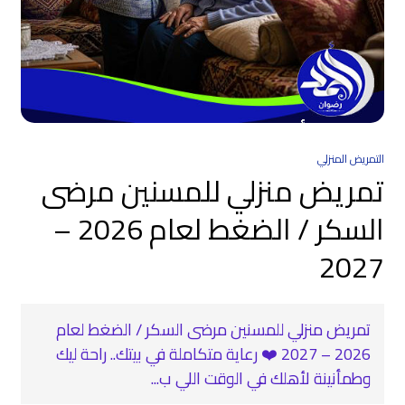
التمريض المنزلي
تمريض منزلي للمسنين مرضى
السكر / الضغط لعام 2026 –
2027
تمريض منزلي للمسنين مرضى السكر / الضغط لعام
2026 – 2027 ❤️‍ رعاية متكاملة في بيتك.. راحة ليك
وطمأنينة لأهلك في الوقت اللي ب...