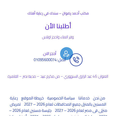
مكتب أحمد رضوان – سندك في رعاية أهلك
أطلبنا الأن
وفر العناء واحجز اونلاين
أحجز الان
أتصل: 01095600074
العنوان: 46 عبد الرازق السنهوري – من مكرم عبيد – مدينة نصر – القاهرة
من نحن
خدماتنا
سياسة الخصوصية
خريطة الموقع
رعاية
المسنين بالمنزل جميع المحافظات لعام 2026 – 2027
تمريض
منزلى فى مصر لعام 2026 – 2027
جليسة مسنين لعام 2026 –