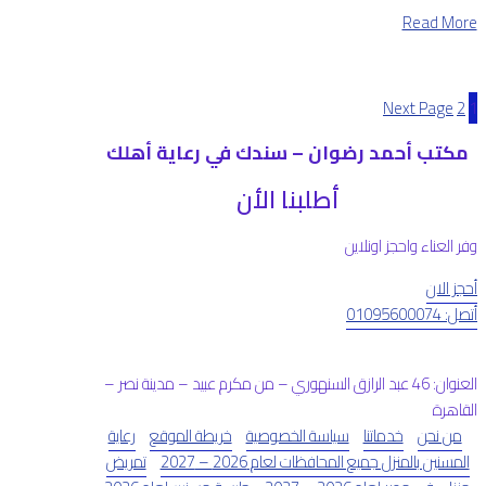
Read More
Next Page
2
1
مكتب أحمد رضوان – سندك في رعاية أهلك
أطلبنا الأن
وفر العناء واحجز اونلاين
أحجز الان
أتصل: 01095600074
العنوان: 46 عبد الرازق السنهوري – من مكرم عبيد – مدينة نصر –
القاهرة
من نحن
خدماتنا
سياسة الخصوصية
خريطة الموقع
رعاية
المسنين بالمنزل جميع المحافظات لعام 2026 – 2027
تمريض