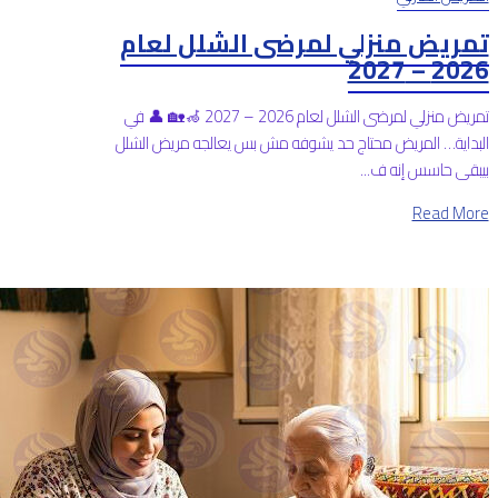
تمريض منزلي لمرضى الشلل لعام
2026 – 2027
تمريض منزلي لمرضى الشلل لعام 2026 – 2027 🦽🏡 👤 في
البداية… المريض محتاج حد يشوفه مش بس يعالجه مريض الشلل
بيبقى حاسس إنه ف...
Read More