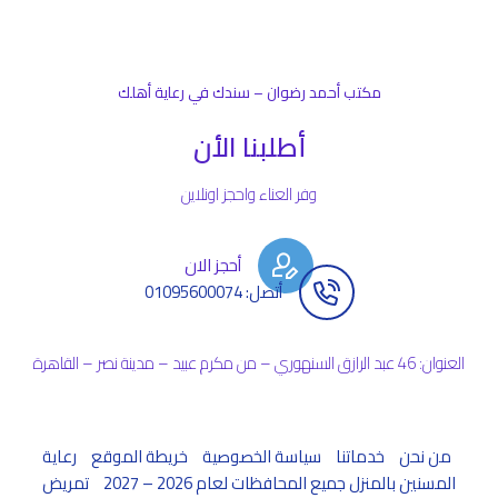
مكتب أحمد رضوان – سندك في رعاية أهلك
أطلبنا الأن
وفر العناء واحجز اونلاين
أحجز الان
أتصل: 01095600074
العنوان: 46 عبد الرازق السنهوري – من مكرم عبيد – مدينة نصر – القاهرة
من نحن
خدماتنا
سياسة الخصوصية
خريطة الموقع
رعاية
المسنين بالمنزل جميع المحافظات لعام 2026 – 2027
تمريض