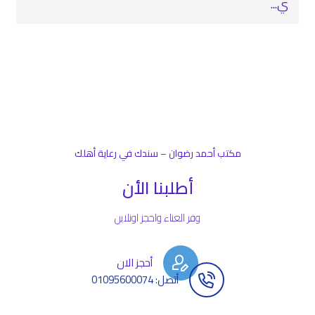
ي...
مكتب أحمد رضوان – سندك في رعاية أهلك
أطلبنا الأن
وفر العناء واحجز اونلاين
أحجز الان
أتصل: 01095600074