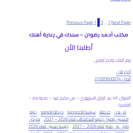
Previous Page
1
2
3
…
7
Next Page
مكتب أحمد رضوان – سندك في رعاية أهلك
أطلبنا الأن
وفر العناء واحجز اونلاين
أحجز الان
أتصل: 01095600074
العنوان: 46 عبد الرازق السنهوري – من مكرم عبيد – مدينة نصر –
القاهرة
من نحن
خدماتنا
سياسة الخصوصية
خريطة الموقع
رعاية
المسنين بالمنزل جميع المحافظات لعام 2026 – 2027
تمريض
منزلى فى مصر لعام 2026 – 2027
جليسة مسنين لعام 2026