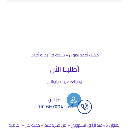
مكتب أحمد رضوان – سندك في رعاية أهلك
أطلبنا الأن
وفر العناء واحجز اونلاين
أحجز الان
أتصل: 01095600074
العنوان: 46 عبد الرازق السنهوري – من مكرم عبيد – مدينة نصر – القاهرة