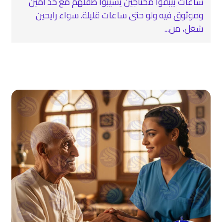
ساعات بيبقوا محتاجين يسيبوا طفلهم مع حد أمين
وموثوق فيه ولو حتى ساعات قليلة. سواء رايحين
شغل، من...