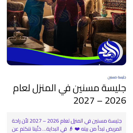
جليسة مسنين
جليسة مسنين في المنزل لعام
2026 – 2027
جليسة مسنين في المنزل لعام 2026 – 2027 لأن راحة
المريض تبدأ من بيته ❤️ 👴 في البداية… خلّينا نتكلم عن