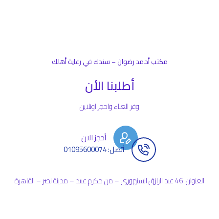
مكتب أحمد رضوان – سندك في رعاية أهلك
أطلبنا الأن
وفر العناء واحجز اونلاين
أحجز الان
أتصل: 01095600074
العنوان: 46 عبد الرازق السنهوري – من مكرم عبيد – مدينة نصر – القاهرة