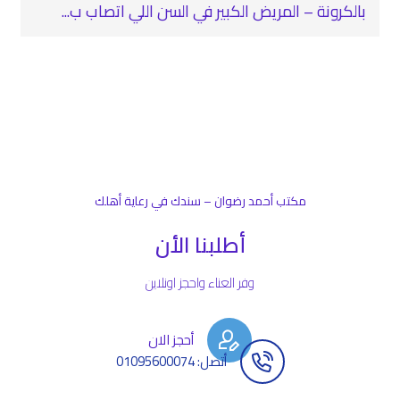
بالكرونة – المريض الكبير في السن اللي اتصاب ب...
مكتب أحمد رضوان – سندك في رعاية أهلك
أطلبنا الأن
وفر العناء واحجز اونلاين
أحجز الان
أتصل: 01095600074