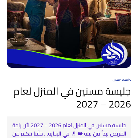
جليسة مسنين
جليسة مسنين في المنزل لعام
2026 – 2027
جليسة مسنين في المنزل لعام 2026 – 2027 لأن راحة
المريض تبدأ من بيته ❤️ 👴 في البداية… خلّينا نتكلم عن