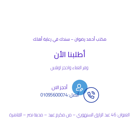
مكتب أحمد رضوان – سندك في رعاية أهلك
أطلبنا الأن
وفر العناء واحجز اونلاين
أحجز الان
أتصل: 01095600074
العنوان: 46 عبد الرازق السنهوري – من مكرم عبيد – مدينة نصر – القاهرة