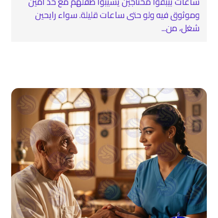
ساعات بيبقوا محتاجين يسيبوا طفلهم مع حد أمين
وموثوق فيه ولو حتى ساعات قليلة. سواء رايحين
شغل، من...