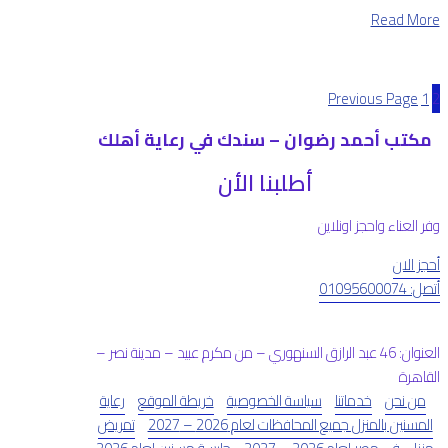
Read More
Previous Page
1
2
مكتب أحمد رضوان – سندك في رعاية أهلك
أطلبنا الأن
وفر العناء واحجز اونلاين
أحجز الان
أتصل: 01095600074
العنوان: 46 عبد الرازق السنهوري – من مكرم عبيد – مدينة نصر –
القاهرة
من نحن
خدماتنا
سياسة الخصوصية
خريطة الموقع
رعاية
المسنين بالمنزل جميع المحافظات لعام 2026 – 2027
تمريض