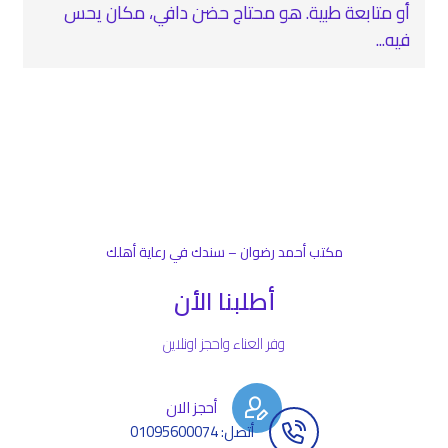
أو متابعة طبية. هو محتاج حضن دافي، مكان يحس
فيه...
مكتب أحمد رضوان – سندك في رعاية أهلك
أطلبنا الأن
وفر العناء واحجز اونلاين
أحجز الان
أتصل: 01095600074