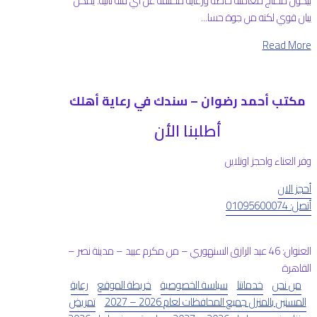
بيكون محتاج معاملة خاصة ورعاية مختلفة عن أي فئة تانية. يمكن
يبان قوي لكنه من جوة حسا...
Read More
مكتب أحمد رضوان – سندك في رعاية أهلك
أطلبنا الأن
وفر العناء واحجز اونلاين
أحجز الان
أتصل: 01095600074
العنوان: 46 عبد الرازق السنهوري – من مكرم عبيد – مدينة نصر –
القاهرة
من نحن
خدماتنا
سياسة الخصوصية
خريطة الموقع
رعاية
المسنين بالمنزل جميع المحافظات لعام 2026 – 2027
تمريض