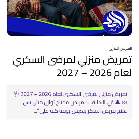
التمريض المنزلي
تمريض منزلي لمرضى السكري
لعام 2026 – 2027
تمريض منزلي لمرضى السكري لعام 2026 – 2027 🩺
🍬 👤 في البداية… المريض محتاج توازن مش بس
علاج مريض السكر بيعيش يومه كله على “...