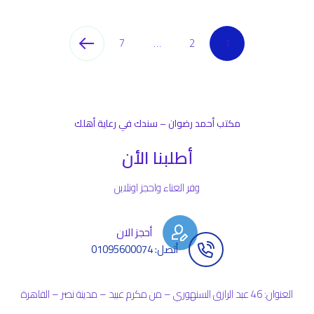
7
…
2
1
مكتب أحمد رضوان – سندك في رعاية أهلك
أطلبنا الأن
وفر العناء واحجز اونلاين
أحجز الان
أتصل: 01095600074
العنوان: 46 عبد الرازق السنهوري – من مكرم عبيد – مدينة نصر – القاهرة