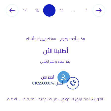
17
16
15
14
…
1
مكتب أحمد رضوان – سندك في رعاية أهلك
أطلبنا الأن
وفر العناء واحجز اونلاين
أحجز الان
أتصل: 01095600074
العنوان: 46 عبد الرازق السنهوري – من مكرم عبيد – مدينة نصر – القاهرة