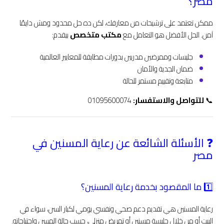
مصر؟
ممكن تعتمد على ترشيحات من معارفك، لكن ده حل محدود ومش دايمًا
آمن. الحل الأفضل هو التعامل مع
مكتب متخصص
بيقدم:
جليسات وممرضين مدربين بدورات مطابقة للمعايير العالمية
ضمان الجدية والأمان
متابعة وتقييم مستمر للحالة
📞
للتواصل والاستفسار:
01095600074
❓ الأسئلة الشائعة عن رعاية المسنين في
مصر
1️⃣ ما المقصود بخدمة رعاية المسنين؟
رعاية المسنين هي تقديم دعم صحي ونفسي يومي لكبار السن، سواء في
البيت أو من خلال جليسة مسنين أو تمريض منزلي، حسب حالة المسن واحتياجاته.