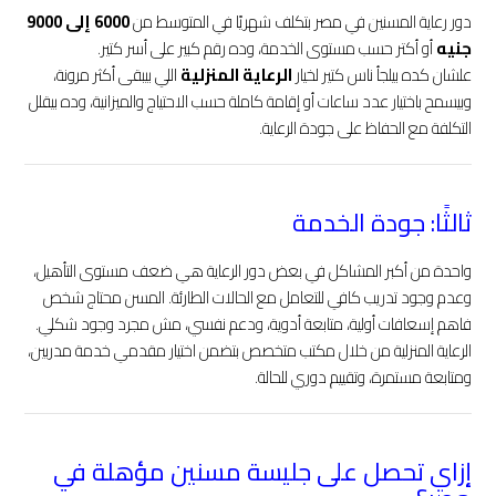
دور رعاية المسنين في مصر بتكلف شهريًا في المتوسط من
6000 إلى 9000
جنيه
أو أكتر حسب مستوى الخدمة، وده رقم كبير على أسر كتير.
علشان كده بيلجأ ناس كتير لخيار
الرعاية المنزلية
اللي بيبقى أكثر مرونة،
وبيسمح باختيار عدد ساعات أو إقامة كاملة حسب الاحتياج والميزانية، وده بيقلل
التكلفة مع الحفاظ على جودة الرعاية.
ثالثًا: جودة الخدمة
واحدة من أكبر المشاكل في بعض دور الرعاية هي ضعف مستوى التأهيل،
وعدم وجود تدريب كافي للتعامل مع الحالات الطارئة. المسن محتاج شخص
فاهم إسعافات أولية، متابعة أدوية، ودعم نفسي، مش مجرد وجود شكلي.
الرعاية المنزلية من خلال مكتب متخصص بتضمن اختيار مقدمي خدمة مدربين،
ومتابعة مستمرة، وتقييم دوري للحالة.
إزاي تحصل على جليسة مسنين مؤهلة في