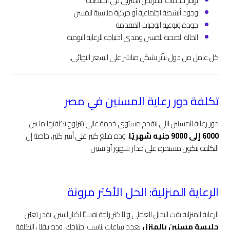
توفر خدمات التمريض المنزلي في المنطقة
وجود أنشطة اجتماعية أو حركية مناسبة للمسن
جودة ونوعية الوجبات المقدمة
الحالة الصحية للمسن ومدى احتياجه للرعاية اليومية
كل عامل من دول بيأثر بشكل مباشر على السعر النهائي.
تكلفة دور رعاية المسنين في مصر
دور رعاية المسنين اللي بتقدم مستوى خدمة عالي بتتراوح تكلفتها ما بين
6000 إلى 9000 جنيه شهريًا
، وده مبلغ كبير على أسر كتير، خاصة إن
التكلفة بتكون مستمرة على مدار شهور أو سنين.
الرعاية المنزلية: الحل الأكثر مرونة
الرعاية المنزلية بقت البديل العملي والأكثر راحة نفسيًا لكبار السن. تقدر تعيّن
جليسة مسنين بالمنزل
بعدد ساعات يناسب احتياجك، وده بيقلل التكلفة