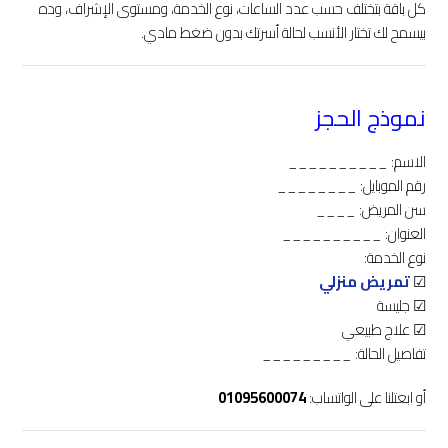
كل باقة بتختلف حسب عدد الساعات، نوع الخدمة، ومستوى الإشراف، وده
بيسمح لك تختار الأنسب لحالة أسرتك بدون ضغط مادي.
نموذج الحجز
الاسم: __________
رقم الموبايل: ________
سن المريض: ____
العنوان: __________
نوع الخدمة:
☑
تمريض منزلي
☑ جليسة
☑ علاج طبيعي
تفاصيل الحالة: _________
أو ابعتلنا على الواتساب:
01095600074