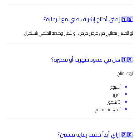
1️⃣8️⃣ إمتى أحتاج إشراف طبي مع الرعاية؟
لو المسن بيعاني من مرض مزمن، أو بيتغير وضعه الصحي باستمرار.
1️⃣9️⃣ هل في عقود شهرية أو قصيرة؟
أيوه، متاح:
أسبوع
شهر
3 شهور
أو تعاقد مفتوح
2️⃣0️⃣ إزاي أبدأ خدمة رعاية مسنين؟