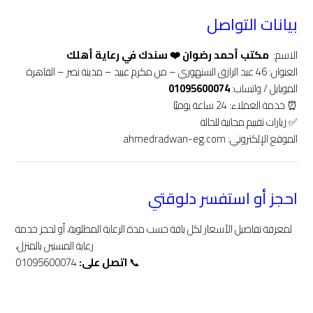
بيانات التواصل
الاسم: ‍
مكتب أحمد رضوان ❤️‍ سندك في رعاية أهلك
العنوان: 46 عبد الرازق السنهوري – من مكرم عبيد – مدينة نصر – القاهرة
الموبايل / واتساب:
01095600074
⏰ خدمة العملاء: 24 ساعة يوميًا
✅ زيارات تقييم مجانية للحالة
الموقع الإلكتروني:
ahmedradwan-eg.com
احجز أو استفسر دلوقتي
لمعرفة تفاصيل الأسعار لكل باقة حسب مدة الرعاية المطلوبة، أو لحجز خدمة
رعاية المسنين بالمنزل،
📞
اتصل على:
01095600074