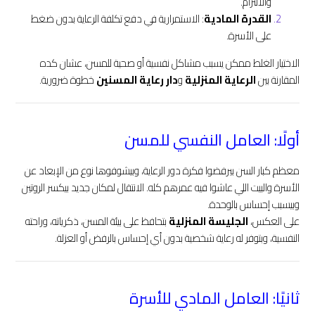
والالتزام.
القدرة المادية
: الاستمرارية في دفع تكلفة الرعاية بدون ضغط
على الأسرة.
الاختيار الغلط ممكن يسبب مشاكل نفسية أو صحية للمسن، عشان كده
المقارنة بين
الرعاية المنزلية
و
دار رعاية المسنين
خطوة ضرورية.
أولًا: العامل النفسي للمسن
معظم كبار السن بيرفضوا فكرة دور الرعاية، وبيشوفوها نوع من الإبعاد عن
الأسرة والبيت اللي عاشوا فيه عمرهم كله. الانتقال لمكان جديد بيكسر الروتين
وبيسبب إحساس بالوحدة.
على العكس،
الجليسة المنزلية
بتحافظ على بيئة المسن، ذكرياته، وراحته
النفسية، وبتوفر له رعاية شخصية بدون أي إحساس بالرفض أو العزلة.
ثانيًا: العامل المادي للأسرة