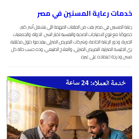
أساسية
خدمات رعاية المسنين في مصر
محتاجة
اهتمام
رعاية المسنين في مصر بقت من الملفات المهمة اللي بتشغل أسر كتير،
حقيقي،
خصوصًا مع تنوع الاحتياجات الصحية والنفسية لكبار السن. الدولة، والجمعيات
مش
الخيرية، ودور الرعاية الخاصة، وشركات التمريض المنزلي بيقدموا حلول مختلفة،
مجرد
زي الجليسة المنزلية، التمريض المنزلي، والعلاج الطبيعي، وده حسب حالة كل
كلام.
مسن ودرجة اعتماده على غيره.
كبار
السن
لسه
بيعانوا
من
نقص
واضح
في
الرعاية