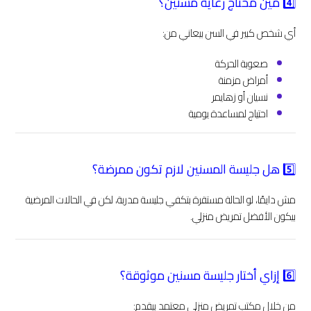
4️⃣ مين محتاج رعاية مسنين؟
أي شخص كبير في السن بيعاني من:
صعوبة الحركة
أمراض مزمنة
نسيان أو زهايمر
احتياج لمساعدة يومية
5️⃣ هل جليسة المسنين لازم تكون ممرضة؟
مش دايمًا، لو الحالة مستقرة بتكفي جليسة مدربة، لكن في الحالات المرضية
بيكون الأفضل تمريض منزلي.
6️⃣ إزاي أختار جليسة مسنين موثوقة؟
من خلال مكتب تمريض منزلي معتمد بيقدم: