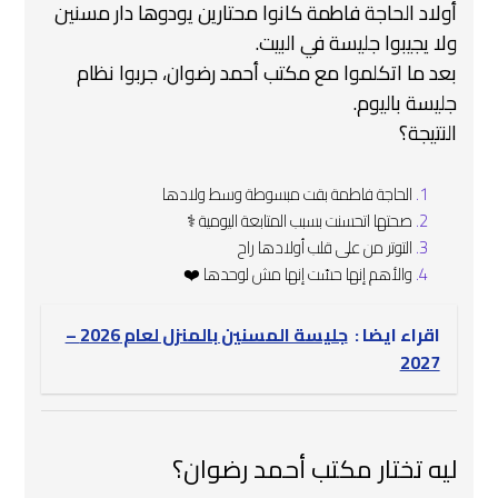
أولاد الحاجة فاطمة كانوا محتارين يودوها دار مسنين
ولا يجيبوا جليسة في البيت.
بعد ما اتكلموا مع مكتب أحمد رضوان، جربوا نظام
جليسة باليوم.
النتيجة؟
الحاجة فاطمة بقت مبسوطة وسط ولادها ‍‍‍
صحتها اتحسنت بسبب المتابعة اليومية ‍⚕️
التوتر من على قلب أولادها راح
والأهم إنها حسّت إنها مش لوحدها ❤️
اقراء ايضا :
جليسة المسنين بالمنزل لعام 2026 –
2027
ليه تختار مكتب أحمد رضوان؟