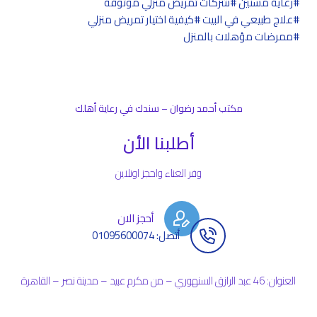
رعاية مسنين
شركات تمريض منزلي موثوقة
علاج طبيعي في البيت
كيفية اختيار تمريض منزلي
ممرضات مؤهلات بالمنزل
مكتب أحمد رضوان – سندك في رعاية أهلك
أطلبنا الأن
وفر العناء واحجز اونلاين
أحجز الان
أتصل: 01095600074
العنوان: 46 عبد الرازق السنهوري – من مكرم عبيد – مدينة نصر – القاهرة