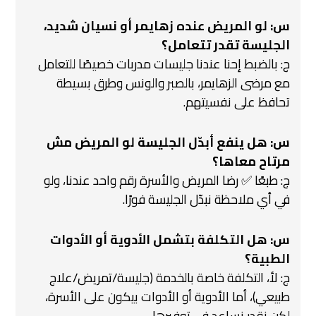
س: لو المريض عنده زهايمر أو نسيان شديد،
الجليسة تقدر تتعامل؟
ج: بالضبط إحنا عندنا جليسات مدربات خصيصًا للتعامل
مع مرضى الزهايمر، بالصبر والونس وطرق بسيطة
تحافظ على نفسيتهم.
س: هل ينفع أبدّل الجليسة لو المريض مش
مرتاح معاها؟
ج: طبعًا ✅ رضا المريض والأسرة رقم واحد عندنا، ولو
في أي ملاحظة نبدّل الجليسة فورًا.
س: هل التكلفة بتشمل الأدوية أو الأدوات
الطبية؟
ج: لأ، التكلفة خاصة بالخدمة (جليسة/تمريض/علاج
طبيعي)، أما الأدوية أو الأدوات بيكون على الأسرة،
لكن نقدر نساعد في توفيرها.