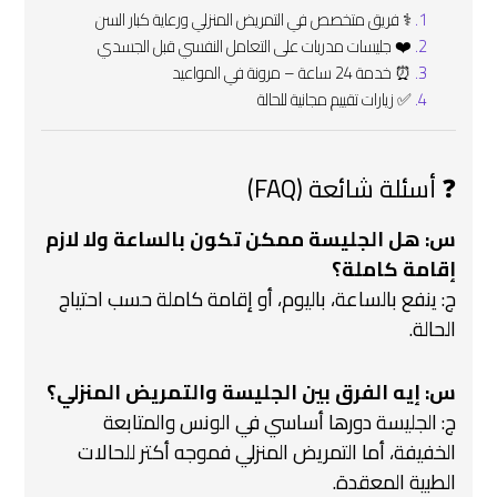
‍⚕️ فريق متخصص في التمريض المنزلي ورعاية كبار السن
❤️‍ جليسات مدربات على التعامل النفسي قبل الجسدي
⏰ خدمة 24 ساعة – مرونة في المواعيد
✅ زيارات تقييم مجانية للحالة
❓ أسئلة شائعة (FAQ)
س: هل الجليسة ممكن تكون بالساعة ولا لازم
إقامة كاملة؟
ج: ينفع بالساعة، باليوم، أو إقامة كاملة حسب احتياج
الحالة.
س: إيه الفرق بين الجليسة والتمريض المنزلي؟
ج: الجليسة دورها أساسي في الونس والمتابعة
الخفيفة، أما التمريض المنزلي فموجه أكتر للحالات
الطبية المعقدة.