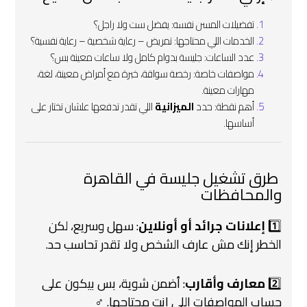
تفضيلات المسن نفسه: يفضل ست ولا راجل؟
الخدمات اللي محتاجها: تمريض – رعاية شخصية – رعاية نفسية؟
عدد الساعات: جليسة بدوام كامل ولا ساعات معينة بس؟
مواصفات خاصة: رخصة سواقة، خبرة مع أمراض معينة، لغة،
مهارات معينة.
أهم نقطة: حدد
الميزانية
اللي تقدر تدفعها علشان تختار على
أساسها.
️ طرق تشغيل جليسة في القاهرة
والمحافظات
1️⃣
إعلانات جرائد أو أونلاين
: سهل وسريع، لكن
الخطر إنك مش عارف الشخص ولا تقدر تحاسب حد.
2️⃣
معارف وأقارب
: أضمن شوية، بس بيكون على
حساب المواصفات اللي انت محتاجها. ‍♂️