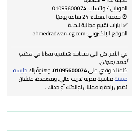
الموبايل / واتساب: 01095600074
⏰ خدمة العملاء: 24 ساعة يوميًا
✅ زيارات تقييم مجانية للحالة
الموقع الإلكتروني:
ahmedradwan-eg.com
في الآخر، كل اللي محتاجه هتلاقيه معانا في
مكتب
أحمد رضوان
.
كلمنا دلوقتي على
01095600074
، وهنوفّرلك
جليسة
مسنة
مناسبة مدربة تدريب عالي، ومعتمدة، علشان
تضمن راحة واطمئنان لوالدتك أو جدتك .