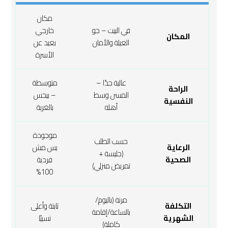
مكان
في البيت – جو
خارجي
المكان
العيلة والأمان
بعيد عن
الأسرة
عالية جدًا –
متوسطة
الراحة
المسن وسط
– بيحس
النفسية
أهله
بالغربة
موجودة
حسب الطلب
الرعاية
بس مش
(جليسة +
الصحية
فردية
تمريض منزلي)
100%
مرنة (باليوم/
التكلفة
ثابتة وأعلى
بالساعة/إقامة
الشهرية
نسبيًا
كاملة)