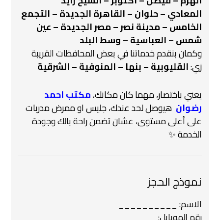
الهرم – فيصل – أكتوبر – الشيخ زايد
المعادي – حلوان – القاهرة الجديدة – التجمع
الخامس – مدينة نصر – مصر الجديدة – عين
شمس – العباسية – وسط البلد
وكمان بنقدم خدماتنا في بعض المحافظات القريبة
زي:
القليوبية – بنها – المنوفية – الشرقية
يعني باختصار، مهما كان مكانك،
مكتب احمد
رضوان
هيوصل لحد عندك، جليس او ممرض مدربات
على أعلى مستوى، عشان تضمن راحة بالك وجودة
الخدمة ✨
نموذج الحجز
الاسم: __________
رقم الموبايل: ________