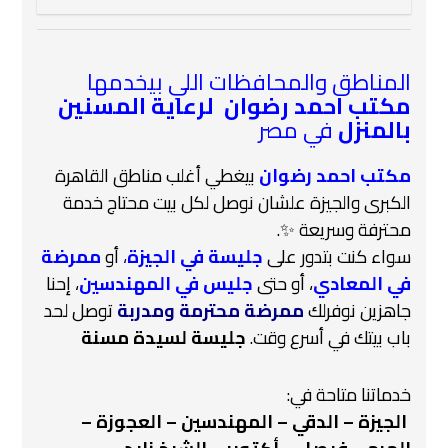
المناطق والمحافظات اللي بيخدمها
مكتب احمد رضوان لرعاية المسنين
بالمنزل
في مصر
مكتب احمد رضوان
بيغطي أغلب مناطق القاهرة
الكبرى والجيزة علشان نوصل لكل بيت محتاج خدمة
محترفة وسريعة ✨.
سواء كنت بتدور على
جليسة في الجيزة
،
أو
ممرضة
في المعادي
، أو حتى
جليس في المهندسين
، إحنا
جاهزين نوفرلك
ممرضة محترمة ومدربة
توصل لحد
باب بيتك في أسرع وقت.
جليسة لسيدة مسنة
خدماتنا متاحة في:
️
الجيزة – الدقي – المهندسين – العجوزة –