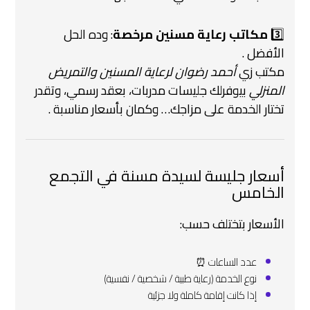
3️⃣
مكاتب رعاية مسنين مرخصة
: وده الحل
الأفضل .
مكتب زي
أحمد رضوان لرعاية المسنين والتمريض
المنزلي
بيوفرلك جليسات مدربات، بعقد رسمي، وتقدر
تختار الخدمة على مزاجك… وكمان بأسعار مناسبة .
أسعار جليسة لسيدة مسنة في التجمع
الخامس
الأسعار بتختلف حسب:
عدد الساعات ⏰
نوع الخدمة (رعاية طبية / شخصية / نفسية)
إذا كانت إقامة كاملة ولا جزئية