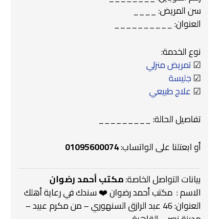
سن المريض: ____
العنوان: __________
نوع الخدمة:
☑
تمريض منزلي
☑
جليسة
☑
علاج طبيعي
تفاصيل الحالة: _________
أو ابعتلنا على الواتساب:
01095600074
بيانات التواصل الخاصة:
مكتب أحمد رضوان
الاسم : ‍ مكتب أحمد رضوان ❤️‍ سندك في رعاية أهلك
العنوان: 46 عبد الرازق السنهوري – من مكرم عبيد –
مدينة نصر – القاهرة