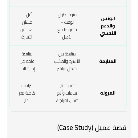
متوفر طول
أقل –
الونس
الوقت –
عشان
والدعم
خصوصًا مع
البعد عن
النفسي
الأهل
الأسرة
متابعة من
متابعة
المتابعة
الأسرة والمكتب
عامة من
بشكل مباشر
إدارة الدار
تقدر تختار
التزامات
المرونة
ساعات وأيام
كاملة مع
حسب احتياجك
الدار
قصة عميل (Case Study)