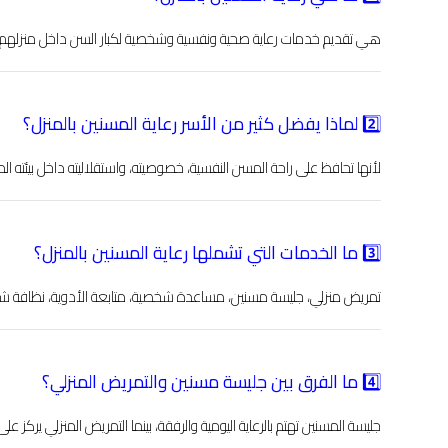
هي تقديم خدمات رعاية صحية ونفسية وشخصية لكبار السن داخل منزلهم بدل 
2️⃣ لماذا يفضل كثير من الأسر رعاية المسنين بالمنزل؟
لأنها تحافظ على راحة المسن النفسية، خصوصيته، واستقلاليته داخل بيئته الم
3️⃣ ما الخدمات التي تشملها رعاية المسنين بالمنزل؟
تمريض منزلي، جليسة مسنين، مساعدة شخصية، متابعة الأدوية، نظافة شخ
4️⃣ ما الفرق بين جليسة مسنين والتمريض المنزلي؟
جليسة المسنين تهتم بالرعاية اليومية والرفقة، بينما التمريض المنزلي يركز على