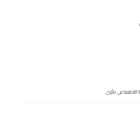
ة التلطيفية في مأوى.