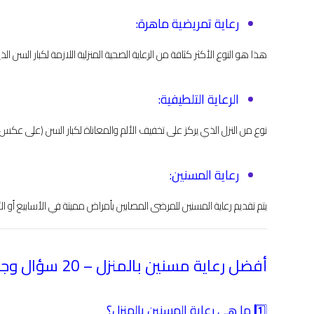
رعاية تمريضية ماهرة:
هذا هو النوع الأكثر كثافة من الرعاية الصحية المنزلية اللازمة لكبار السن
الرعاية التلطيفية:
نوع من النزل الذي يركز على تخفيف الألم والمعاناة لكبار السن (على عكس ال
رعاية المسنين:
يتم تقديم رعاية المسنين للمرضى المصابين بأمراض مميتة في الأسابيع أو الأش
أفضل رعاية مسنين بالمنزل – 20 سؤال وجواب
1️⃣ ما هي رعاية المسنين بالمنزل؟