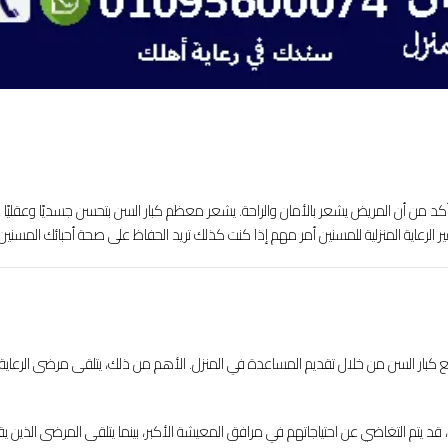
كد من أن المريض يشعر بالأمان والراحة. يشعر معظم كبار السن بتحسن جسديًا وعقليًا عن
لرعاية المنزلية للمسنين أمر مهم إذا كنت كذلك تريد الحفاظ على صحة أحبائك المسنين.
كبار السن من خلال تقديم المساعدة في المنزل. الأهم من ذلك، يتلقى مرضى الرعاية ا
، قد يتم التغاضي عن احتياجاتهم في مرافق المعيشة الأكبر، بينما يتلقى المرضى الذين ي