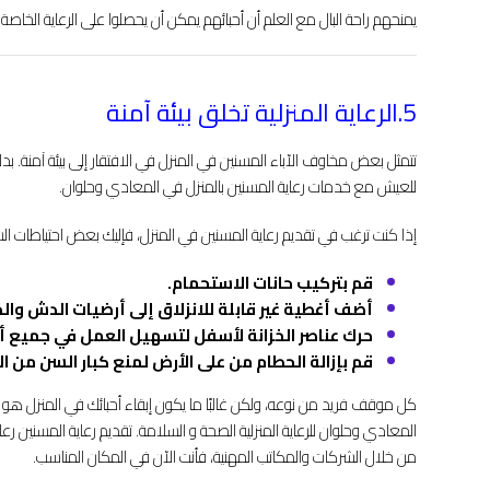
يمنحهم راحة البال مع العلم أن أحبائهم يمكن أن يحصلوا على الرعاية الخاصة
5.الرعاية المنزلية تخلق بيئة آمنة
تتمثل بعض مخاوف الآباء المسنين في المنزل في الافتقار إلى بيئة آمنة. بد
للعيش مع خدمات رعاية المسنين بالمنزل في المعادي وحلوان.
إذا كنت ترغب في تقديم رعاية المسنين في المنزل، فإليك بعض احتياطات الس
قم بتركيب حانات الاستحمام.
أضف أغطية غير قابلة للانزلاق إلى أرضيات الدش وال
حرك عناصر الخزانة لأسفل لتسهيل العمل في جميع أن
قم بإزالة الحطام من على الأرض لمنع كبار السن من 
كل موقف فريد من نوعه، ولكن غالبًا ما يكون إبقاء أحبائك في المنزل هو 
المعادي وحلوان للرعاية المنزلية الصحة و السلامة. تقديم رعاية المسنين ر
من خلال الشركات والمكاتب المهنية، فأنت الآن في المكان المناسب.